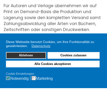
Für Autoren und Verlage übernehmen wir auf
Print on Demand-Basis die Produktion und
Lagerung sowie den kompletten Versand samt
Zahlungsabwicklung aller Arten von Büchern,
Zeitschriften oder sonstigen Druckwerken.
Mit unseren modernen Druckanlagen nutzen Sie
alle Vorteile des Digitaldrucks, ob günstige
Diese Webseite benutzt Cookies, um ihre Funktionalität zu
gewährleisten.
Datenschutz
Konditionen – vor allem bei kleineren Auflagen –
oder kurze Lieferzeiten. Ideal auch für das
Ablehnen
Cookies zulassen
Drucken von Festschriften, Vereinszeitungen
Alle Cookies akzeptieren
und Hochzeitszeitungen!
Wir freuen uns auf Ihre Anfrage - Ihr
Cookie Einstellungen:
kompetenter Partner für Bücherdruck in
Notwendig
Marketing
Schrobenhausen, Neuburg, Aichach und
Pfaffenhofen.